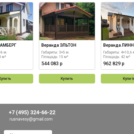
РАМБЕРГ
Веранда ЭЛЬТОН
Веранда ЛИНН
×6 м.
Габариты: 3×5 м.
Габариты: 4×10,6 
8 м²
Площадь: 15 м²
Площадь: 42 м²
р
544 083 р
962 829 р
Купить
Купить
Купит
+7 (495) 324-66-22
rusnavesy@gmail.com