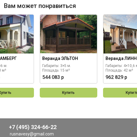
Вам может понравиться
РАМБЕРГ
Веранда ЭЛЬТОН
Веранда ЛИНН
×6 м.
Габариты: 3×5 м.
Габариты: 4×10,6 
8 м²
Площадь: 15 м²
Площадь: 42 м²
р
544 083 р
962 829 р
Купить
Купить
Купит
+7 (495) 324-66-22
rusnavesy@gmail.com