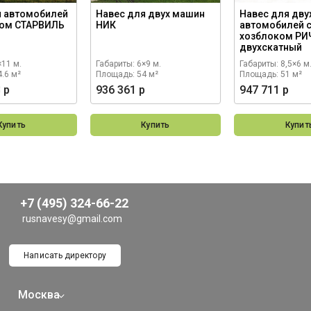
я автомобилей
Навес для двух машин
Навес для дву
ком СТАРВИЛЬ
НИК
автомобилей 
хозблоком Р
двухскатный
×11 м.
Габариты: 6×9 м.
Габариты: 8,5×6 м
.6 м²
Площадь: 54 м²
Площадь: 51 м²
 р
936 361 р
947 711 р
Купить
Купить
Купит
+7 (495) 324-66-22
rusnavesy@gmail.com
Написать директору
Москва