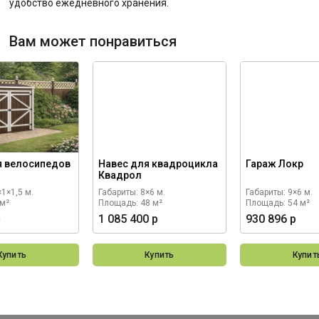
удобство ежедневного хранения.
Вам может понравиться
я велосипедов
Навес для квадроцикла
Гараж Локр
Квадрол
×1×1,5 м.
Габариты: 8×6 м.
Габариты: 9×6 м.
 м²
Площадь: 48 м²
Площадь: 54 м²
р
1 085 400 р
930 896 р
Купить
Купить
Купит