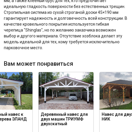
мм, а также клееный брус для тех, кто предпочитает
идеальную гладкость поверхности без естественных трещин.
Стропильная система из сухой строганой доски 45×190 мм
гарантирует надежность и долговечность всей конструкции. В
качестве кровельного покрытия используется гибкая
черепица "Shinglas", но по желанию заказчика возможен
выбор и другого материала. Отсутствие хозблока делает эту
модель идеальной для тех, кому требуется исключительно
парковочное место.
Вам может понравиться
ный навес к
Деревянный навес для
Навес для дву
дерева ЭЛАНД
двух машин ТРИУМФ
НИК
двухскатный