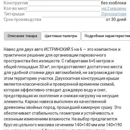
Конструктив
без хозблока
Кол-во мест
на 2 машины
Тип крыши
Двухскатная
Срок производства
от 30 дней
Описание товара
Цветовые палитры
Подробные характеристи
Навес для двух авто ИСТРИНСКИЙ 5 на 6 — это компактное и
практичное решение для организации парковочного
пространства без излишеств. С габаритами 6×5 метров и
общей площадью 30 м², он предоставляет достаточно места
для удобной стоянки двух автомобилей, не загромождая при
этом территорию участка. Двухскатная конструкция крыши
является классической и проверенной временем схемой,
которая эффективно отводит дождевую воду и снег,
предотвращая их скопление и снижая нагрузку на несущие
элементы. Каркас навеса выполнен из качественной
древесины хвойных пород, прошедшей камерную сушку. Это
обеспечивает стабильность геометрии и устойчивость к
сезонным изменениям влажности. На выбор предлагается
брус из цельного массива сечением 140×140 мм или 140×190