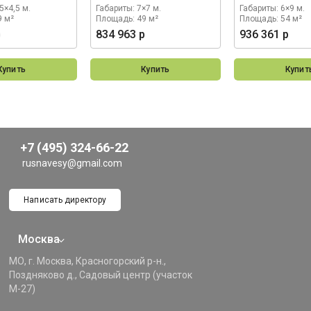
5×4,5 м.
Габариты: 7×7 м.
Габариты: 6×9 м.
9 м²
Площадь: 49 м²
Площадь: 54 м²
р
834 963 р
936 361 р
Купить
Купить
Купит
+7 (495) 324-66-22
rusnavesy@gmail.com
Написать директору
Москва
МО, г. Москва, Красногорский р-н.,
Поздняково д., Садовый центр (участок
М-27)