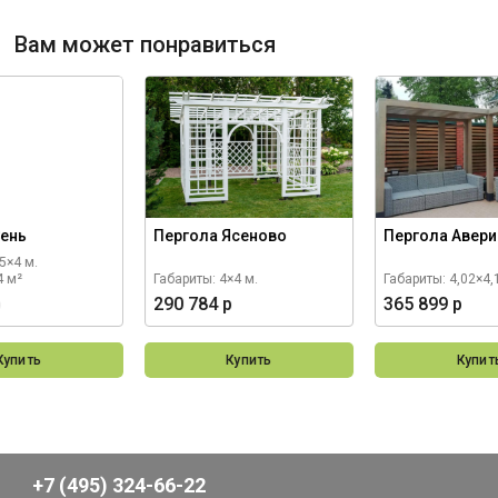
Вам может понравиться
Сень
Пергола Ясеново
Пергола Авер
5×4 м.
4 м²
Габариты: 4×4 м.
Габариты: 4,02×4,
р
290 784 р
365 899 р
Купить
Купить
Купит
+7 (495) 324-66-22