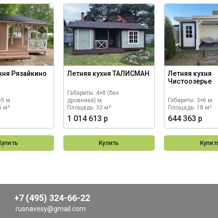
хня Рязайкино
Летняя кухня ТАЛИСМАН
Летняя кухня
Чистоозерье
Габариты: 4×8 (без
×5 м.
дровника) м.
Габариты: 3×6 м.
5 м²
Площадь: 32 м²
Площадь: 18 м²
р
1 014 613 р
644 363 р
Купить
Купить
Купит
+7 (495) 324-66-22
rusnavesy@gmail.com