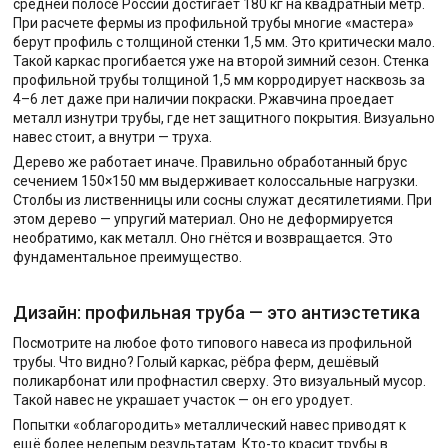
средней полосе России достигает 180 кг на квадратный метр.
При расчете фермы из профильной трубы многие «мастера»
берут профиль с толщиной стенки 1,5 мм. Это критически мало.
Такой каркас прогибается уже на второй зимний сезон. Стенка
профильной трубы толщиной 1,5 мм корродирует насквозь за
4–6 лет даже при наличии покраски. Ржавчина проедает
металл изнутри трубы, где нет защитного покрытия. Визуально
навес стоит, а внутри — труха.
Дерево же работает иначе. Правильно обработанный брус
сечением 150×150 мм выдерживает колоссальные нагрузки.
Столбы из лиственницы или сосны служат десятилетиями. При
этом дерево — упругий материал. Оно не деформируется
необратимо, как металл. Оно гнётся и возвращается. Это
фундаментальное преимущество.
Дизайн: профильная труба — это антиэстетика
Посмотрите на любое фото типового навеса из профильной
трубы. Что видно? Голый каркас, рёбра ферм, дешёвый
поликарбонат или профнастил сверху. Это визуальный мусор.
Такой навес не украшает участок — он его уродует.
Попытки «облагородить» металлический навес приводят к
ещё более нелепым результатам. Кто-то красит трубы в