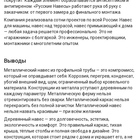
покрутит. Каждый элемент обрабатывается антисептиком и
антипиреном. «Русские Навесы» работают рука об руку с
заказчиком: от первого замера до финального монтажа.
Компания реализовала сотни проектов по всей России. Навес
для машины, навес над террасой, навес примыкающий к дома
— любая задача решается профессионально. Это не
«гаражники» с болгаркой. Это инженеры, проектировщики,
монтажники с многолетним опытом.
Выводы
Металлический навес из профильной трубы — это компромисс,
который не оправдывает себя. Коррозия, перегрев, конденсат,
убогий внешний вид, шум, ограниченный выбор кровельного
материала. Конструкции из металла уступают деревянным по
каждому параметру. Металлическую ферму нельзя
отремонтировать без сварки. Металлический каркас нельзя
перекрасить без полной зачистки. Металлический навес
нельзя назвать красивым — при всём желании.
Деревянный навес — это долговечность, эстетика,
экологичность и комфорт. Это правильный каркас, тихая
крыша, тёплые столбы и полная свобода в дизайне. Это
конструкция, которая стоит рядом с дома и украшает его, а не