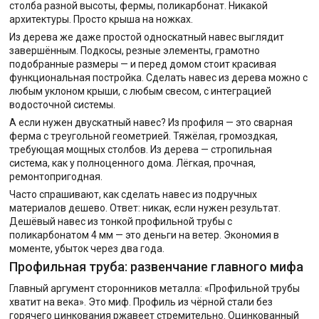
столба разной высоты, фермы, поликарбонат. Никакой
архитектуры. Просто крыша на ножках.
Из дерева же даже простой односкатный навес выглядит
завершённым. Подкосы, резные элементы, грамотно
подобранные размеры — и перед домом стоит красивая
функциональная постройка. Сделать навес из дерева можно с
любым уклоном крыши, с любым свесом, с интеграцией
водосточной системы.
А если нужен двускатный навес? Из профиля — это сварная
ферма с треугольной геометрией. Тяжёлая, громоздкая,
требующая мощных столбов. Из дерева — стропильная
система, как у полноценного дома. Лёгкая, прочная,
ремонтопригодная.
Часто спрашивают, как сделать навес из подручных
материалов дешево. Ответ: никак, если нужен результат.
Дешёвый навес из тонкой профильной трубы с
поликарбонатом 4 мм — это деньги на ветер. Экономия в
моменте, убыток через два года.
Профильная труба: развенчание главного мифа
Главный аргумент сторонников металла: «Профильной трубы
хватит на века». Это миф. Профиль из чёрной стали без
горячего цинкования ржавеет стремительно. Оцинкованный