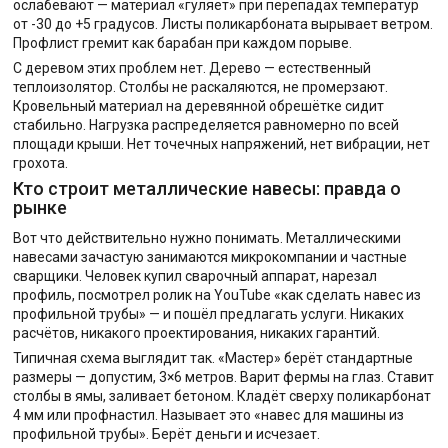
ослабевают — материал «гуляет» при перепадах температур
от -30 до +5 градусов. Листы поликарбоната вырывает ветром.
Профлист гремит как барабан при каждом порыве.
С деревом этих проблем нет. Дерево — естественный
теплоизолятор. Столбы не раскаляются, не промерзают.
Кровельный материал на деревянной обрешётке сидит
стабильно. Нагрузка распределяется равномерно по всей
площади крыши. Нет точечных напряжений, нет вибрации, нет
грохота.
Кто строит металлические навесы: правда о
рынке
Вот что действительно нужно понимать. Металлическими
навесами зачастую занимаются микрокомпании и частные
сварщики. Человек купил сварочный аппарат, нарезал
профиль, посмотрел ролик на YouTube «как сделать навес из
профильной трубы» — и пошёл предлагать услуги. Никаких
расчётов, никакого проектирования, никаких гарантий.
Типичная схема выглядит так. «Мастер» берёт стандартные
размеры — допустим, 3×6 метров. Варит фермы на глаз. Ставит
столбы в ямы, заливает бетоном. Кладёт сверху поликарбонат
4 мм или профнастил. Называет это «навес для машины из
профильной трубы». Берёт деньги и исчезает.