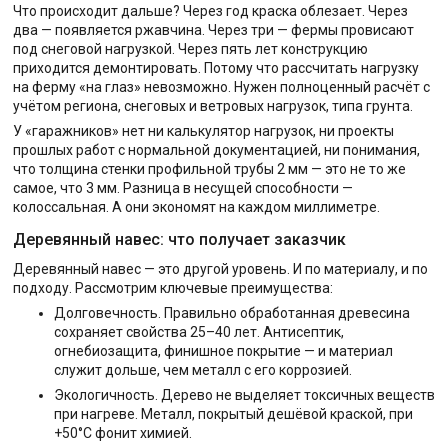
Что происходит дальше? Через год краска облезает. Через
два — появляется ржавчина. Через три — фермы провисают
под снеговой нагрузкой. Через пять лет конструкцию
приходится демонтировать. Потому что рассчитать нагрузку
на ферму «на глаз» невозможно. Нужен полноценный расчёт с
учётом региона, снеговых и ветровых нагрузок, типа грунта.
У «гаражников» нет ни калькулятор нагрузок, ни проекты
прошлых работ с нормальной документацией, ни понимания,
что толщина стенки профильной трубы 2 мм — это не то же
самое, что 3 мм. Разница в несущей способности —
колоссальная. А они экономят на каждом миллиметре.
Деревянный навес: что получает заказчик
Деревянный навес — это другой уровень. И по материалу, и по
подходу. Рассмотрим ключевые преимущества:
Долговечность. Правильно обработанная древесина
сохраняет свойства 25–40 лет. Антисептик,
огнебиозащита, финишное покрытие — и материал
служит дольше, чем металл с его коррозией.
Экологичность. Дерево не выделяет токсичных веществ
при нагреве. Металл, покрытый дешёвой краской, при
+50°C фонит химией.