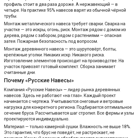
профиль стоит в два раза дороже. А нержавеющий — в
четыре. На практике 95% навесов варят из обычной чёрной
трубы.
Монтаж металлического навеса требует сварки. Сварка на
участке — это искры, огонь, риск. Монтаж рядом с домом из
дерева, рядом с забором, рядом с растениями — опасная
затея. Пожарная безопасность под вопросом.
Монтаж деревянного навеса — это шуруповёрт, болты,
крепёжные уголки. Никаких искр. Никакого риска.
Изготовление элементов происходит на производстве. На
участок привозят готовый комплект. Сборка занимает
считанные дни.
Почему «Русские Навесы»
Компания «Русские Навесы» — лидер рынка деревянных
навесов. Здесь не работают «на глаз». Каждый проект
начинается с чертежа. Учитываются снеговые и ветровые
нагрузка для конкретного региона. Подбирается оптимальное
сечение бруса. Рассчитывается шаг стропил. Все фермы и узлы
проектируются индивидуально.
Материал — только камерной сушки. Влажность не выше 18%.
Это гарантия, что брус не поведёт, не растрескает, не